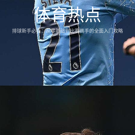
体育热点
排球新手必看：从零基础到比赛高手的全面入门攻略