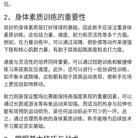
位。
2、身体素质训练的重要性
良好的身体素质是打好排球的基础，因此新手应该注重身体
素质训练。这包括力量、速度、耐力和灵活性等多个方面。
例如，在力量训练中，可以通过深蹲、俯卧撑等动作来增强
下肢和核心肌群力量，有助于提高起跳高度和击打力度。
速度与灵活性的培养同样重要。可以通过短跑训练和敏捷梯
练习来提高反应速度。此外，还可以进行一些协调性训练，
如平衡木或跳绳，这些都有助于提高运动表现，使新手在场
上更加自如地移动。
耐力则是保证整场比赛能保持高强度表现的重要因素，可以
通过长跑或游泳等有氧运动来加强。而适当的热身与拉伸也
能有效预防运动损伤，是任何运动前必不可少的一环。总
之，通过合理而系统的身体素质训练，新手能够为后续技术
学习奠定坚实基础。