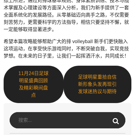
综上所述，通过对排球基本规则、身体素质训练、技术与战
术掌握及心理建设等方面深入分析，我们为新手提供了一套
全面系统化的发展路径。从零基础迈向高手之路，不仅需要
刻苦努力，更需要科学的方法指导，相信只要坚持不懈，就
一定能够取得显著进步。
希望本篇攻略能够帮助广大的排 volleyball 新手们更快融入
这项运动，在享受快乐游戏同时，不断突破自我，实现竞技
梦想。在未来的日子里，让我们一起挥洒汗水，共同成长！
11月24日足球
足球明星重拾自信
明星盛典回顾
新形象头发再现引
及精彩瞬间盘
发球迷热议与期待
点