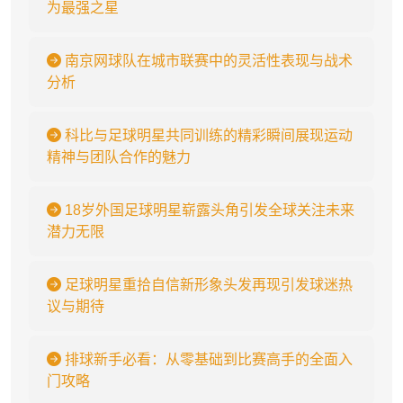
为最强之星
南京网球队在城市联赛中的灵活性表现与战术
分析
科比与足球明星共同训练的精彩瞬间展现运动
精神与团队合作的魅力
18岁外国足球明星崭露头角引发全球关注未来
潜力无限
足球明星重拾自信新形象头发再现引发球迷热
议与期待
排球新手必看：从零基础到比赛高手的全面入
门攻略