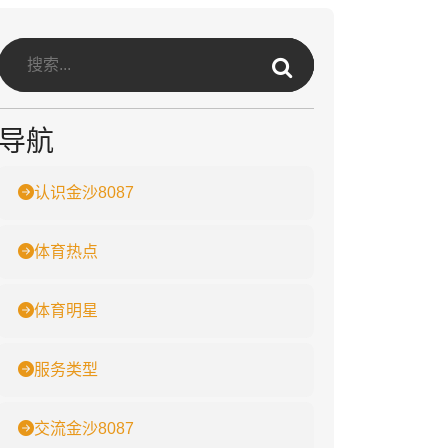
导航
认识金沙8087
体育热点
体育明星
服务类型
交流金沙8087