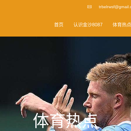
trbelrwsf@gmail
首页
认识金沙8087
体育热
体育热点