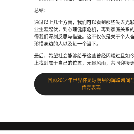
总结：
通过以上几个方面，我们可以看到那些失去光
业生涯起伏，到心理健康危机，再到家庭关系
得我们深刻反思与借鉴。这不仅仅是关于个人
珍惜身边的人以及每一个当下。
最后，希望社会能够给予这些曾经闪耀过且如
上找到属于自己的位置，无畏风雨，共同迎接
回顾2014年世界杯足球明星的辉煌瞬间
传奇表现