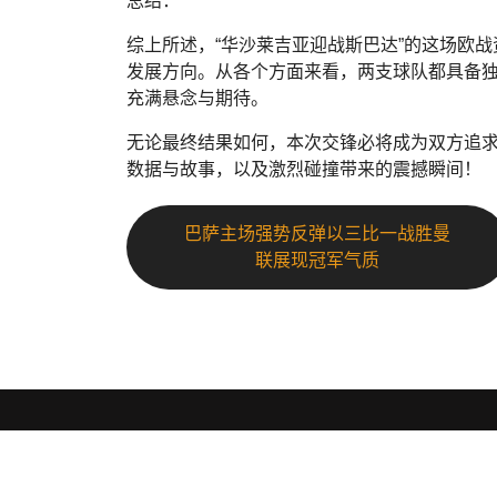
总结：
综上所述，“华沙莱吉亚迎战斯巴达”的这场欧
发展方向。从各个方面来看，两支球队都具备
充满悬念与期待。
无论最终结果如何，本次交锋必将成为双方追
数据与故事，以及激烈碰撞带来的震撼瞬间！
巴萨主场强势反弹以三比一战胜曼
联展现冠军气质
金沙8087
.