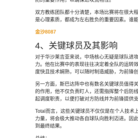
双方教练团队都十分清楚，本场比赛将在很大
是心理素质，都成为左右胜负的重要因素。谁
金沙8087
4、关键球员及其影响
对于华沙莱吉亚来说，中场核心无疑是球队进
力。他在比赛中的表现往往决定着全队的运转
度快且技术娴熟，可以随时制造威胁，为前锋
另一方面，斯巴达阵中也有数名关键球员值得
的作用，他不仅负责盯人，还需指挥整个后防
起调度职责，以便打破对方防线并为前锋提供支
Total而言，这些关键球员不仅仅是在个人技
力量，将会极大推动各自球队向胜利迈进。因
到最终结果。