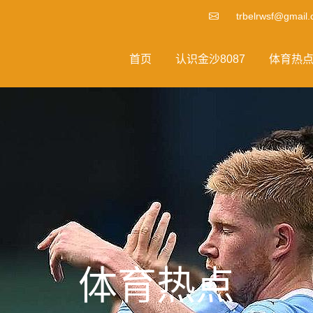
trbelrwsf@gmail
首页
认识金沙8087
体育热
体育热点