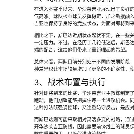
在进入本赛季以来，华沙莱吉亚展现出了良好
气高涨。球队核心球员发挥稳定，加之新援融
吉亚也保持了良好的竞技状态，为面对即将到
相比之下，斯巴达近期状态起伏不定。在一些
一定压力。不过，在经历了几轮低迷后，斯巴
端的配合，这给他们带来了重新崛起的希望。
总体来看，两队目前分别处于不同的发展阶段
种差异也让本场较量增加了更多的不确定性，
3、战术布置与执行
针对即将到来的比赛，华沙莱吉亚主教练制定
跑动，他们期望能够把握住每一个进攻机会。
这种打法既强调控球，又注重防守反击，是应
而斯巴达则可能采取相对灵活多变的战略，通
开华沙莱吉亚防线，因此需要前锋线上的球员
防的重要作用，以确保进攻流畅性。