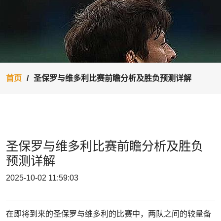
首页
圣保罗与维多利比赛前瞻分析及胜负预测详解
圣保罗与维多利比赛前瞻分析及胜负
预测详解
2025-10-02 11:59:03
在即将到来的圣保罗与维多利的比赛中，两队之间的较量备