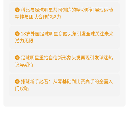
科比与足球明星共同训练的精彩瞬间展现运动
精神与团队合作的魅力
18岁外国足球明星崭露头角引发全球关注未来
潜力无限
足球明星重拾自信新形象头发再现引发球迷热
议与期待
排球新手必看：从零基础到比赛高手的全面入
门攻略