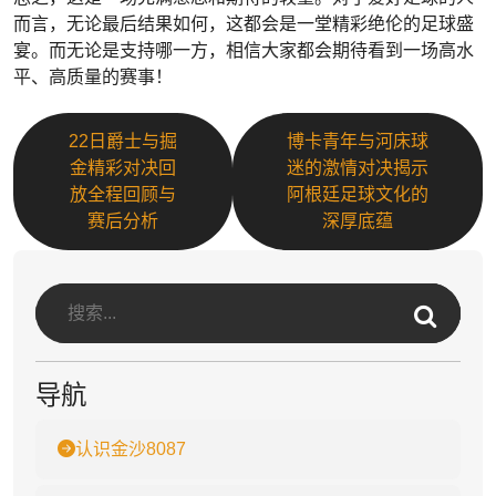
而言，无论最后结果如何，这都会是一堂精彩绝伦的足球盛
宴。而无论是支持哪一方，相信大家都会期待看到一场高水
平、高质量的赛事！
22日爵士与掘
博卡青年与河床球
金精彩对决回
迷的激情对决揭示
放全程回顾与
阿根廷足球文化的
赛后分析
深厚底蕴
导航
认识金沙8087