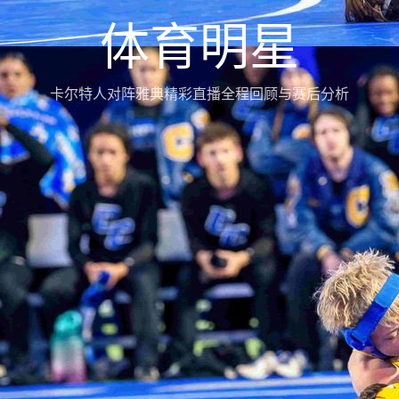
体育明星
卡尔特人对阵雅典精彩直播全程回顾与赛后分析