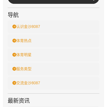
导航
认识金沙8087
体育热点
体育明星
服务类型
交流金沙8087
最新资讯