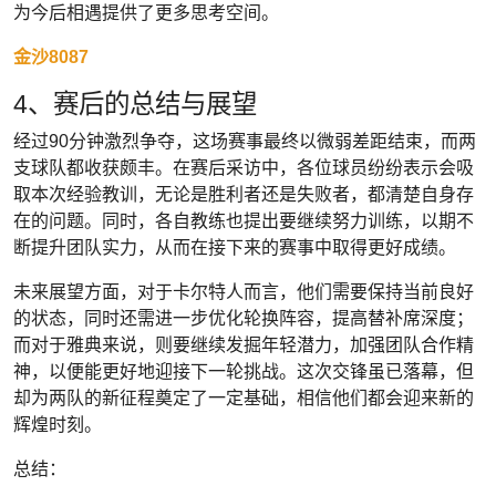
为今后相遇提供了更多思考空间。
金沙8087
4、赛后的总结与展望
经过90分钟激烈争夺，这场赛事最终以微弱差距结束，而两
支球队都收获颇丰。在赛后采访中，各位球员纷纷表示会吸
取本次经验教训，无论是胜利者还是失败者，都清楚自身存
在的问题。同时，各自教练也提出要继续努力训练，以期不
断提升团队实力，从而在接下来的赛事中取得更好成绩。
未来展望方面，对于卡尔特人而言，他们需要保持当前良好
的状态，同时还需进一步优化轮换阵容，提高替补席深度；
而对于雅典来说，则要继续发掘年轻潜力，加强团队合作精
神，以便能更好地迎接下一轮挑战。这次交锋虽已落幕，但
却为两队的新征程奠定了一定基础，相信他们都会迎来新的
辉煌时刻。
总结：