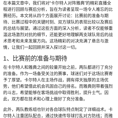
在本篇文章中，我们将对“卡尔特人对阵雅典”的精彩直播全
程进行回顾与赛后分析，旨在为读者呈现一场令人难忘的比
赛经历。本文将从四个方面展开讨论：比赛前的准备与期
待、比赛过程中的关键时刻、双方球队的表现比较以及赛后
的总结与展望。通过这些方面的深入分析，读者不仅能够重
温这场激烈对抗的细节，还能更好地理解两支球队背后的战
术思考和未来发展方向。这场精彩的对决充满了悬念与激
情，让我们一起回顾并深入探讨这一切。
1、比赛前的准备与期待
在卡尔特人和雅典之间的较量开始之前，两队都进行了充分
的准备。作为一场备受关注的赛事，球迷们对于这场比赛寄
予了厚望。卡尔特人在主场作战，拥有得天独厚的主场优
势，他们希望借此机会巩固自己的排名。而雅典则带着强烈
的斗志，希望能够在客场挑战中取得胜利，提升士气。因
此，双方都在技术和心理上做好了充分准备。
此外，两队教练组也针对各自球队特点制定了详细战术。卡
尔特人注重团队配合，通过快速传导球打乱对方防线；而雅