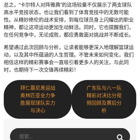
总之，“卡尔特人对阵雅典”的这场较量不仅展示了两支球队
高水平竞技状态，也让我们看到了体育竞技中的无数可能
性。从精妙绝伦的战术安排，到每位球员身上闪耀出的职业
精神，都让这项运动更加生动鲜活。同时，它也提醒我们，
在任何竞争中，无论成败，都应勇敢面对挑战并不断成长。
希望通过此次回顾与分析，让读者能够更深入地理解篮球运
动，以及其中所蕴涵的人生哲理。不管未来如何变化，我们
相信这样的精彩赛事会一直吸引着更多人的关注，与此同
时，也期待下一次交锋再续精彩！
拜仁慕尼黑迎战
广东队与八一队
奥林匹亚全力争
精彩对决比分视
胜展现球队实力
频回顾及赛后分
与决心
析