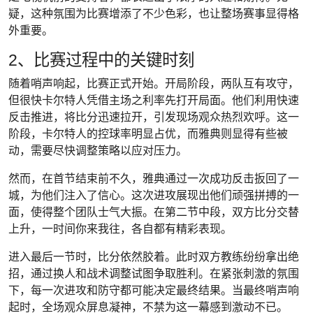
疑，这种氛围为比赛增添了不少色彩，也让整场赛事显得格
外重要。
2、比赛过程中的关键时刻
随着哨声响起，比赛正式开始。开局阶段，两队互有攻守，
但很快卡尔特人凭借主场之利率先打开局面。他们利用快速
反击推进，将比分迅速拉开，引发现场观众热烈欢呼。这一
阶段，卡尔特人的控球率明显占优，而雅典则显得有些被
动，需要尽快调整策略以应对压力。
然而，在首节结束前不久，雅典通过一次成功反击扳回了一
城，为他们注入了信心。这次进攻展现出他们顽强拼搏的一
面，使得整个团队士气大振。在第二节中段，双方比分交替
上升，一时间你来我往，各自都有精彩表现。
进入最后一节时，比分依然胶着。此时双方教练纷纷拿出绝
招，通过换人和战术调整试图争取胜利。在紧张刺激的氛围
下，每一次进攻和防守都可能决定最终结果。当最终哨声响
起时，全场观众屏息凝神，不禁为这一幕感到激动不已。