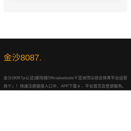
金沙8087
.
金沙(8087js认证)娱场城Officialwebsite🏅亚洲顶尖综合体育平台运营
商🏅』！快速注册链接入口🎯、APP下载📱、平台首页及登录服务。
作为中国区领先的平台,谈球吧为用户提供安全、稳定的注册体验,24
小时客服随时在线支持。立即前往官网,轻松注册,畅享高品质平台服
务！
社交平台