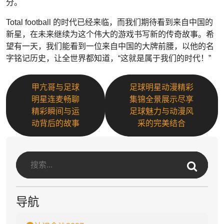
分。
Total football 的时代已经来临，而我们期待看到来自中国的
新星，在未来继续为这个伟大的游戏书写新的传奇故事。希
望有一天，我们能看到一位来自中国的大牌前腰，以他的名
字铭记历史，让全世界都知道，“这就是属于我们的时代！”
甲亢哥与足球
足球明星动漫精彩
明星连麦畅聊
集锦全景展示尽享
精彩瞬间与运
足球魅力与动漫风
动背后的故事
采的完美结合
导航