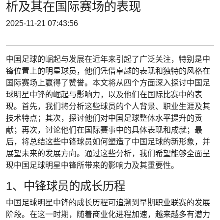
析及其在国际赛场的表现
2025-11-21 07:43:56
中国足球的崛起与发展在近年来引起了广泛关注，特别是中
锋位置上的明星球员，他们凭借卓越的表现和独特的风格在
国际赛场上赢得了赞誉。本文将从四个方面深入探讨中国足
球明星中锋的崛起与影响力，以及他们在国际比赛中的表
现。首先，我们将分析这些球员的个人背景、职业生涯及其
技术特点；其次，探讨他们对中国足球整体水平提升的贡
献；再次，讨论他们在国际赛事中的具体表现和成就；最
后，将总结这些中锋球员如何塑造了中国足球的新形象，并
展望未来的发展方向。通过这些分析，我们希望能够全面呈
现中国足球明星中锋所带来的影响力及其重要性。
1、中锋球员的成长历程
中国足球明星中锋的成长历程可追溯到早期职业联赛的发展
阶段。在这一时期，随着商业化进程加速，越来越多有潜力