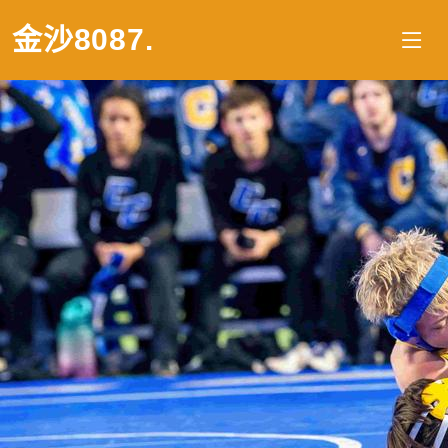
金沙8087
.