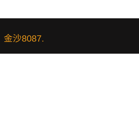
金沙8087
.
金沙(8087js认证)娱场城Officialwebsite🏅亚洲顶尖综合体育平台运营
商🏅』！快速注册链接入口🎯、APP下载📱、平台首页及登录服务。
作为中国区领先的平台,谈球吧为用户提供安全、稳定的注册体验,24
小时客服随时在线支持。立即前往官网,轻松注册,畅享高品质平台服
务！
社交平台