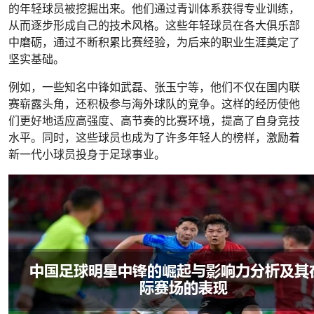
的年轻球员被挖掘出来。他们通过青训体系获得专业训练，
从而逐步形成自己的技术风格。这些年轻球员在各大俱乐部
中磨砺，通过不断积累比赛经验，为后来的职业生涯奠定了
坚实基础。
例如，一些知名中锋如武磊、张玉宁等，他们不仅在国内联
赛崭露头角，还积极参与海外球队的竞争。这样的经历使他
们更好地适应高强度、高节奏的比赛环境，提高了自身竞技
水平。同时，这些球员也成为了许多年轻人的榜样，激励着
新一代小球员投身于足球事业。