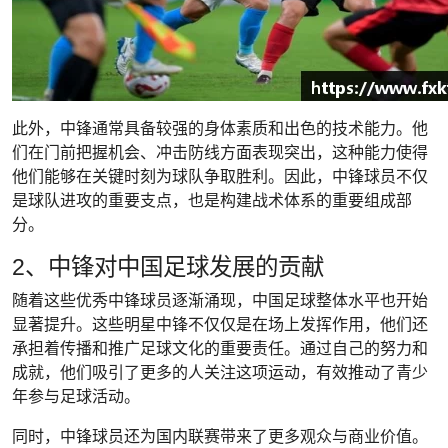
此外，中锋通常具备较强的身体素质和出色的技术能力。他
们在门前把握机会、冲击防线方面表现突出，这种能力使得
他们能够在关键时刻为球队争取胜利。因此，中锋球员不仅
是球队进攻的重要支点，也是构建战术体系的重要组成部
分。
2、中锋对中国足球发展的贡献
随着这些优秀中锋球员逐渐涌现，中国足球整体水平也开始
显著提升。这些明星中锋不仅仅是在场上发挥作用，他们还
承担着传播和推广足球文化的重要责任。通过自己的努力和
成就，他们吸引了更多的人关注这项运动，有效推动了青少
年参与足球活动。
同时，中锋球员还为国内联赛带来了更多观众与商业价值。