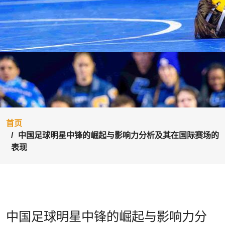
首页
中国足球明星中锋的崛起与影响力分析及其在国际赛场的
表现
中国足球明星中锋的崛起与影响力分