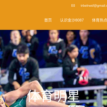
trbelrwsf@gmail
首页
认识金沙8087
体育热
体育明星