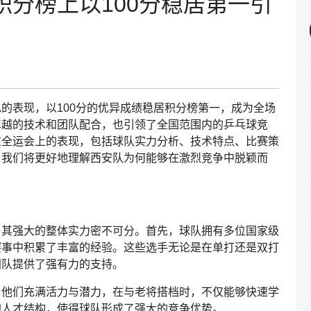
分榜上以100分稳居第一引
的表现，以100分的优异成绩稳居积分榜第一，成为全场
卓越的技术和团队配合，也引领了全国范围内的乒乓球竞
在全运会上的表现，包括球队实力分析、技术特点、比赛策
，我们将更好地理解西安队为何能够在激烈竞争中脱颖而
与其强大的整体实力密不可分。首先，球队拥有多位国家级
赛事中积累了丰富的经验。这些选手无论是在单打还是双打
团队提供了强有力的支持。
。他们充满活力与潜力，在与老将搭档时，不仅能够快速学
的人才结构，使得球队形成了强大的竞争优势。