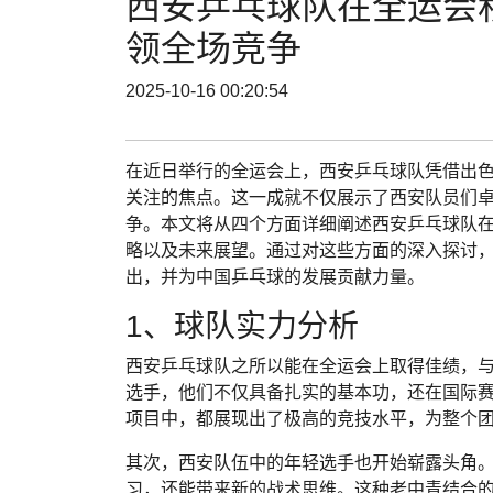
西安乒乓球队在全运会积
领全场竞争
2025-10-16 00:20:54
在近日举行的全运会上，西安乒乓球队凭借出色
关注的焦点。这一成就不仅展示了西安队员们
争。本文将从四个方面详细阐述西安乒乓球队
略以及未来展望。通过对这些方面的深入探讨
出，并为中国乒乓球的发展贡献力量。
1、球队实力分析
西安乒乓球队之所以能在全运会上取得佳绩，
选手，他们不仅具备扎实的基本功，还在国际
项目中，都展现出了极高的竞技水平，为整个
其次，西安队伍中的年轻选手也开始崭露头角
习，还能带来新的战术思维。这种老中青结合