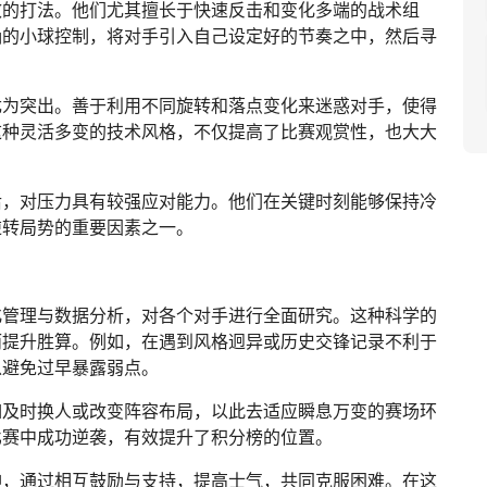
效的打法。他们尤其擅长于快速反击和变化多端的战术组
确的小球控制，将对手引入自己设定好的节奏之中，然后寻
尤为突出。善于利用不同旋转和落点变化来迷惑对手，使得
这种灵活多变的技术风格，不仅提高了比赛观赏性，也大大
后，对压力具有较强应对能力。他们在关键时刻能够保持冷
逆转局势的重要因素之一。
化管理与数据分析，对各个对手进行全面研究。这种科学的
而提升胜算。例如，在遇到风格迥异或历史交锋记录不利于
以避免过早暴露弱点。
如及时换人或改变阵容布局，以此去适应瞬息万变的赛场环
比赛中成功逆袭，有效提升了积分榜的位置。
神，通过相互鼓励与支持，提高士气，共同克服困难。在这