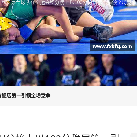
西安乒乓球队在全运会积分榜上以100分稳居第一引领全场竞争
分稳居第一引领全场竞争