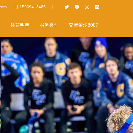
|
.com
15969413486
点
体育明星
服务类型
交流金沙8087