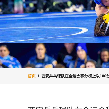
首页
西安乒乓球队在全运会积分榜上以100