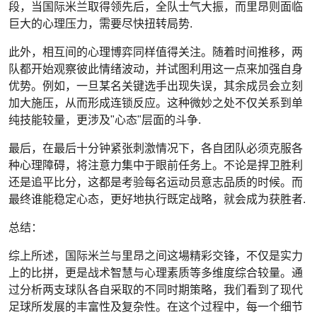
段，当国际米兰取得领先后，全队士气大振，而里昂则面临
巨大的心理压力，需要尽快扭转局势.
此外，相互间的心理博弈同样值得关注。随着时间推移，两
队都开始观察彼此情绪波动，并试图利用这一点来加强自身
优势。例如，一旦某名关键选手出现失误，其余成员会立刻
加大施压，从而形成连锁反应。这种微妙之处不仅关系到单
纯技能较量，更涉及"心态"层面的斗争.
最后，在最后十分钟紧张刺激情况下，各自团队必须克服各
种心理障碍，将注意力集中于眼前任务上。不论是捍卫胜利
还是追平比分，这都是考验每名运动员意志品质的时候。而
最终谁能稳定心态，更好地执行既定战略，就会成为获胜者.
总结：
综上所述，国际米兰与里昂之间这場精彩交锋，不仅是实力
上的比拼，更是战术智慧与心理素质等多维度综合较量。通
过分析两支球队各自采取的不同时期策略，我们看到了现代
足球所发展的丰富性及复杂性。在这个过程中，每一个细节