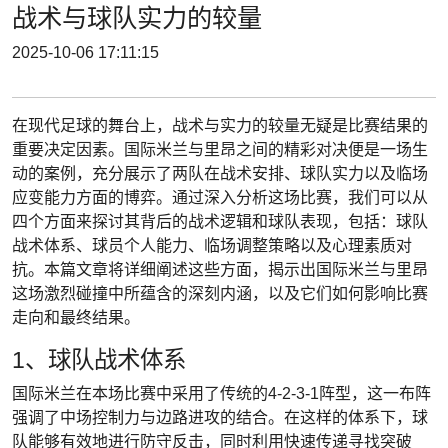
战术与球队实力的较量
2025-10-06 17:11:15
在现代足球的舞台上，战术与实力的较量无疑是比赛结果的
重要决定因素。国际米兰与里昂之间的精彩对决便是一场生
动的案例，充分展示了两队在战术安排、球队实力以及临场
应变能力方面的博弈。通过深入分析这场比赛，我们可以从
四个方面来探讨其背后的战术逻辑和球队表现，包括：球队
战术体系、球员个人能力、临场调整策略以及心理素质对
抗。本篇文章将详细阐述这些方面，揭示出国际米兰与里昂
这场激烈碰撞中所蕴含的深刻内涵，以及它们如何影响比赛
走向和最终结果。
1、球队战术体系
国际米兰在本场比赛中采用了传统的4-2-3-1阵型，这一布阵
强调了中场控制力与边路进攻的结合。在这样的体系下，球
队能够有效地进行防守反击，同时利用快速传递寻找突破