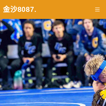
金沙8087
.