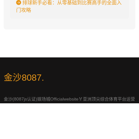
排球新手必看：从零基础到比赛高手的全面入
门攻略
金沙8087
.
金沙(8087js认证)娱场城Officialwebsite🏅亚洲顶尖综合体育平台运营
商🏅』！快速注册链接入口🎯、APP下载📱、平台首页及登录服务。
作为中国区领先的平台,谈球吧为用户提供安全、稳定的注册体验,24
小时客服随时在线支持。立即前往官网,轻松注册,畅享高品质平台服
务！