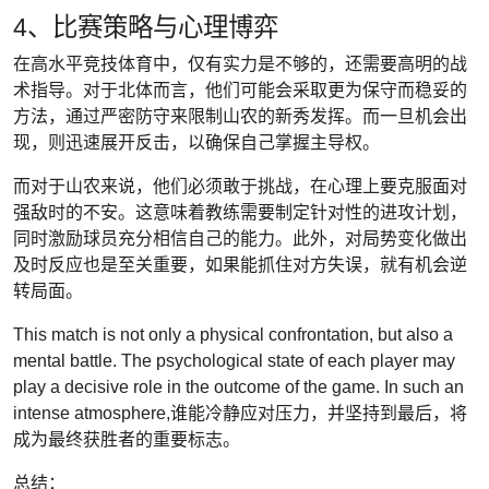
4、比赛策略与心理博弈
在高水平竞技体育中，仅有实力是不够的，还需要高明的战
术指导。对于北体而言，他们可能会采取更为保守而稳妥的
方法，通过严密防守来限制山农的新秀发挥。而一旦机会出
现，则迅速展开反击，以确保自己掌握主导权。
而对于山农来说，他们必须敢于挑战，在心理上要克服面对
强敌时的不安。这意味着教练需要制定针对性的进攻计划，
同时激励球员充分相信自己的能力。此外，对局势变化做出
及时反应也是至关重要，如果能抓住对方失误，就有机会逆
转局面。
This match is not only a physical confrontation, but also a
mental battle. The psychological state of each player may
play a decisive role in the outcome of the game. In such an
intense atmosphere,谁能冷静应对压力，并坚持到最后，将
成为最终获胜者的重要标志。
总结：