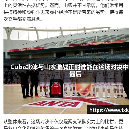
上的灵活性占据优势。然而，山农并不甘示弱，他们常常用
拼搏精神和顽强斗志来弥补经验不足所带来的劣势，使得每
次交手都充满悬念。
从整体来看，这场对决不仅仅是两支球队实力上的比拼，更
是各自文化和精神传承的一次直接碰撞。北体代表的是传统