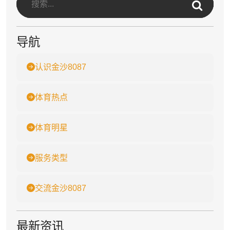
导航
认识金沙8087
体育热点
体育明星
服务类型
交流金沙8087
最新资讯