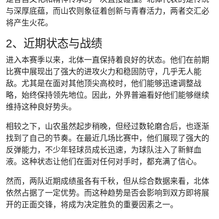
与深厚底蕴，而山农则象征着创新与青春活力，两者交汇必
将产生火花。
2、近期状态与战绩
进入本赛季以来，北体一直保持着良好的状态。他们在前期
比赛中展现出了强大的进攻火力和稳固防守，几乎无人能
敌。尤其是在面对其他顶尖高校时，他们能够迅速调整战
略，始终保持领先地位。因此，外界普遍看好他们能够继续
维持这种良好势头。
相较之下，山农虽然起步稍晚，但经过数轮磨合后，也逐渐
找到了自己的节奏。在最近几场比赛中，他们展现了强大的
反弹能力，不少年轻球员成长迅速，为球队注入了新鲜血
液。这种状态让他们在面对任何对手时，都充满了信心。
然而，两队近期成绩虽各有千秋，但从综合数据来看，北体
依然占据了一定优势。而这种趋势是否会影响到双方即将展
开的正面交锋，将成为决定胜负的重要因素之一。