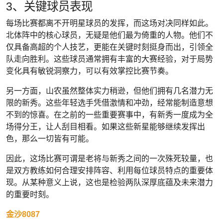
3、关键球员表现
每场比赛都离不开明星球员的发挥，而这场对决同样如此。
北体阵中的核心球员，无疑是他们最为倚重的人物。他们不
仅具备高超的个人技艺，更能在关键时刻挺身而出，引领全
队走向胜利。这些球员通常拥有丰富的大赛经验，对于局势
变化具有敏锐洞察力，可以有效掌控比赛节奏。
另一方面，山农虽然整体实力稍逊，但他们拥有几名潜力无
限的新秀。这些年轻选手凭借激情和冲劲，经常能制造意想
不到的惊喜。在之前的一些重要赛事中，有新秀一度成为全
场得分王，让人刮目相看。如果这些新星能够继续发挥出
色，那么一切皆有可能。
因此，这场比赛可谓是老将与新秀之间的一次殊死较量，也
是双方教练如何合理安排阵容、利用每位球员特点的重要体
现。从某种意义上说，这也是检验两队深厚底蕴及未来潜力
的重要时刻。
金沙8087