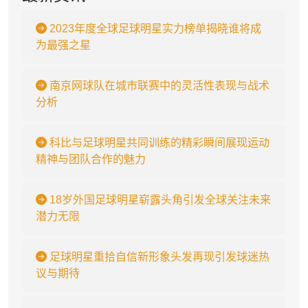
2023年度全球足球明星实力榜单揭晓谁将成
为最强之星
南京网球队在城市联赛中的灵活性表现与战术
分析
科比与足球明星共同训练的精彩瞬间展现运动
精神与团队合作的魅力
18岁外国足球明星崭露头角引发全球关注未来
潜力无限
足球明星重拾自信新形象头发再现引发球迷热
议与期待